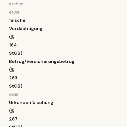
stehen:
etwa
falsche
Verdächtigung
(§
164
StGB)
,
Betrug/Versicherungsbetrug
(§
263
StGB)
oder
Urkundenfälschung
(§
267