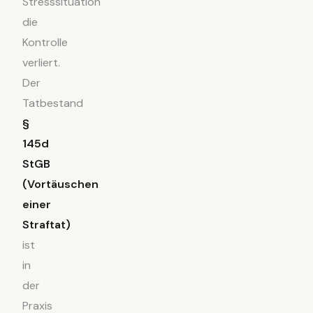
Stresssituation
die
Kontrolle
verliert.
Der
Tatbestand
§
145d
StGB
(Vortäuschen
einer
Straftat)
ist
in
der
Praxis