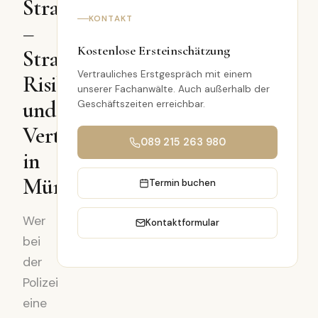
Straftat
KONTAKT
–
Kostenlose Ersteinschätzung
Strafbarkeit,
Vertrauliches Erstgespräch mit einem
Risiken
unserer Fachanwälte. Auch außerhalb der
und
Geschäftszeiten erreichbar.
Verteidigung
089 215 263 980
in
München
Termin buchen
Wer
Kontaktformular
bei
der
Polizei
eine