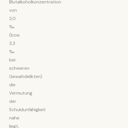
Blutalkoholkonzentration
von
3,0
‰
(bzw.
3,3
‰
bei
schweren
Gewaltdelikten)
die
Vermutung
der
Schuldunfähigkeit
nahe
liegt,