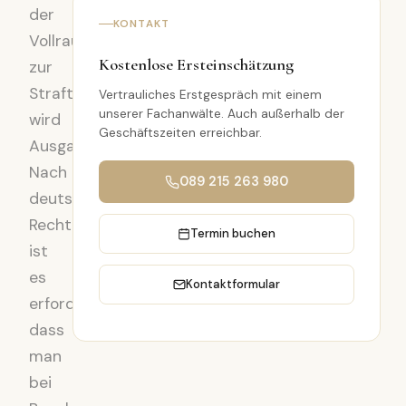
der
KONTAKT
Vollrausch
Kostenlose Ersteinschätzung
zur
Straftat
Vertrauliches Erstgespräch mit einem
unserer Fachanwälte. Auch außerhalb der
wird
Geschäftszeiten erreichbar.
Ausgangslage
Nach
089 215 263 980
deutschem
Recht
Termin buchen
ist
es
Kontaktformular
erforderlich,
dass
man
bei