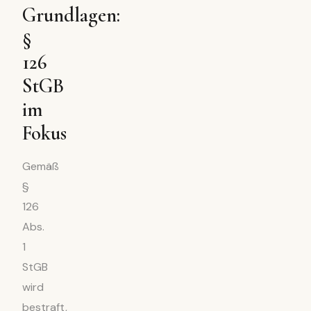
Grundlagen:
§
126
StGB
im
Fokus
Gemäß
§
126
Abs.
1
StGB
wird
bestraft,