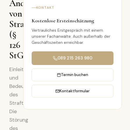
Androhung
KONTAKT
von
Kostenlose Ersteinschätzung
Straftaten
Vertrauliches Erstgespräch mit einem
(§
unserer Fachanwälte. Auch außerhalb der
126
Geschäftszeiten erreichbar.
StGB)
089 215 263 980
Einleitung
Termin buchen
und
Bedeutung
Kontaktformular
des
Straftatbestands
Die
Störung
des