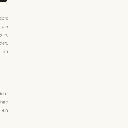
ion:
 die
eln,
det,
e im
icht
unge
 ein