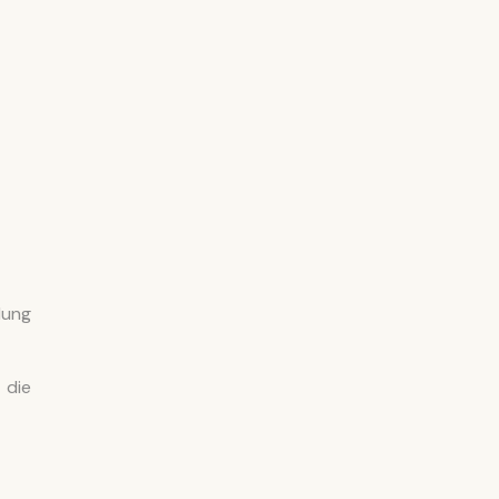
lung
 die