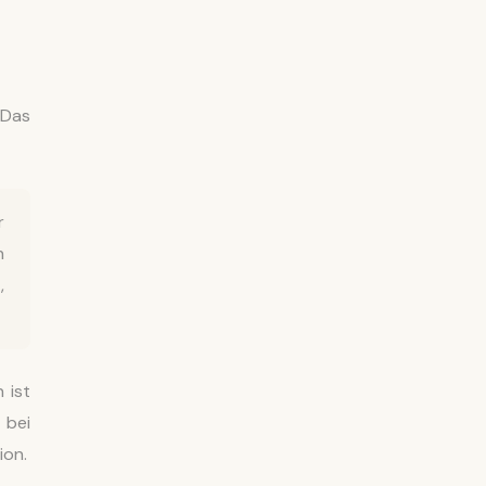
 Das
r
h
,
 ist
 bei
ion.