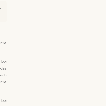
e
icht
 bei
 das
ach
icht
 bei