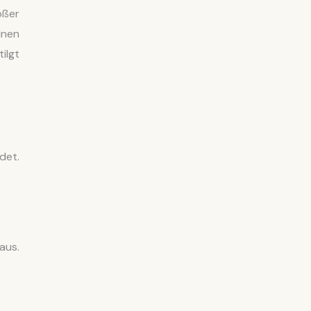
oßer
lnen
ilgt
det.
aus.