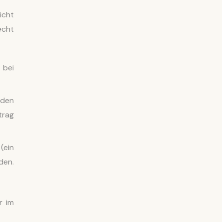
icht
echt
 bei
aden
trag
(ein
den.
r im