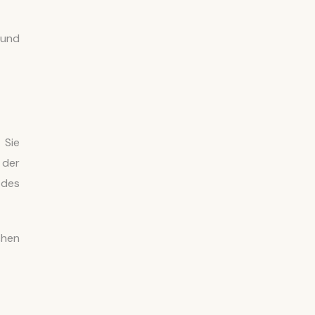
 und
 Sie
 der
 des
chen