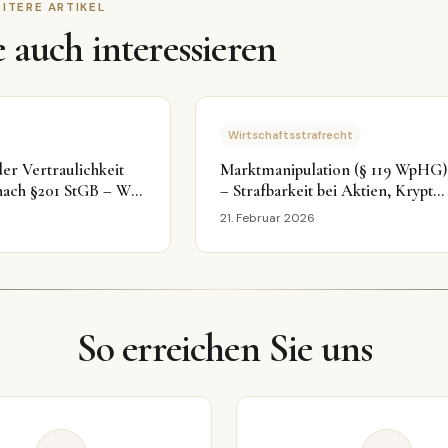
ITERE ARTIKEL
 auch interessieren
Wirtschaftsstrafrecht
er Vertraulichkeit
Marktmanipulation (§ 119 WpHG)
nach §201 StGB – Was
– Strafbarkeit bei Aktien, Krypto
müssen
& Trading-Strategien
21. Februar 2026
So erreichen Sie uns