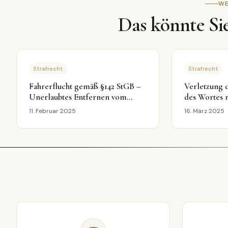
WE
Das könnte Sie
Strafrecht
Strafrecht
Fahrerflucht gemäß §142 StGB –
Verletzung d
Unerlaubtes Entfernen vom
des Wortes 
Unfallort: Was Sie wissen müssen
Sie wissen 
11. Februar 2025
16. März 2025