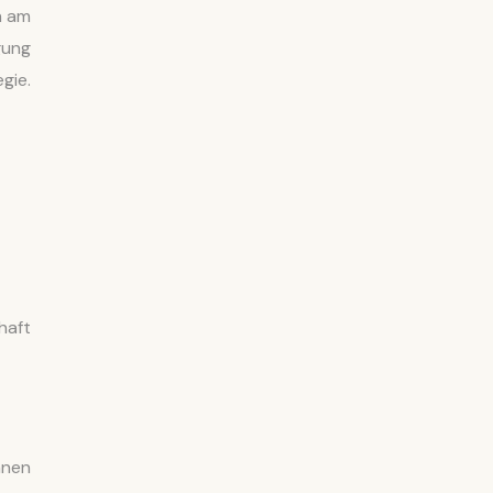
n am
gung
gie.
haft
hnen