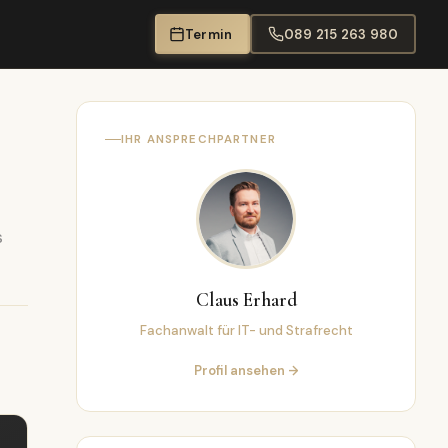
Termin
089 215 263 980
IHR ANSPRECHPARTNER
s
Claus Erhard
Fachanwalt für IT- und Strafrecht
Profil ansehen →