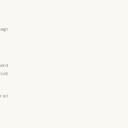
sagt
wird
stoß
 ist