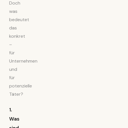
Doch
was
bedeutet
das
konkret
–
für
Unternehmen
und
für
potenzielle
Täter?
1.
Was
sind