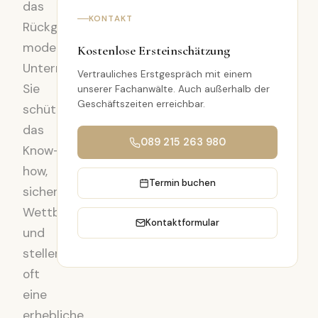
das
KONTAKT
Rückgrat
moderner
Kostenlose Ersteinschätzung
Unternehmen.
Vertrauliches Erstgespräch mit einem
Sie
unserer Fachanwälte. Auch außerhalb der
Geschäftszeiten erreichbar.
schützen
das
089 215 263 980
Know-
how,
Termin buchen
sichern
Wettbewerbsvorteile
Kontaktformular
und
stellen
oft
eine
erhebliche