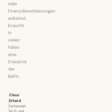
oder
Finanzdienstleistungen
anbietet,
braucht
in
vielen
Fällen
eine
Erlaubnis
der
BaFin.
Claus
Erhard
Fachanwalt
für IT- und