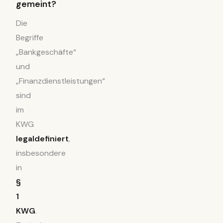
gemeint?
Die
Begriffe
„Bankgeschäfte“
und
„Finanzdienstleistungen“
sind
im
KWG
legaldefiniert
,
insbesondere
in
§
1
KWG
.