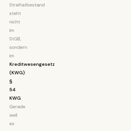
Straftatbestand
steht
nicht
im
StGB,
sondern
im
Kreditwesengesetz
(KWG)
:
§
54
KWG
.
Gerade
weil
es