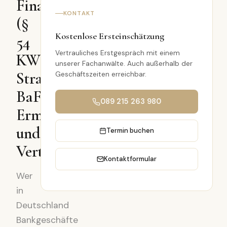
Finanzdienstleistungen
KONTAKT
(§
Kostenlose Ersteinschätzung
54
Vertrauliches Erstgespräch mit einem
KWG):
unserer Fachanwälte. Auch außerhalb der
Strafbarkeit,
Geschäftszeiten erreichbar.
BaFin-
089 215 263 980
Ermittlungen
und
Termin buchen
Verteidigungsstrategien
Kontaktformular
Wer
in
Deutschland
Bankgeschäfte