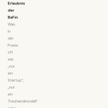
Erlaubnis
der
BaFin
.
Was
in
der
Praxis
oft
wie
„nur
ein
Startup“,
„nur
ein
Treuhandmodell“