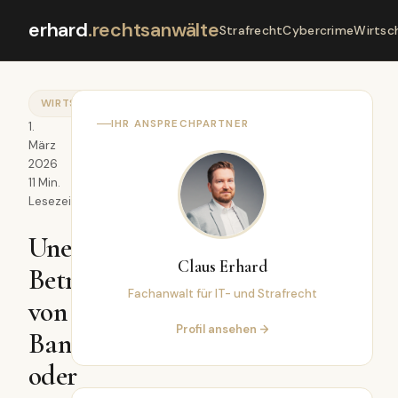
erhard
.
rechtsanwälte
Strafrecht
Cybercrime
Wirtsc
WIRTSCHAFTSSTRAFRECHT
IHR ANSPRECHPARTNER
1.
März
2026
11 Min.
Lesezeit
Unerlaubtes
Claus Erhard
Betreiben
Fachanwalt für IT- und Strafrecht
von
Profil ansehen →
Bankgeschäften
oder