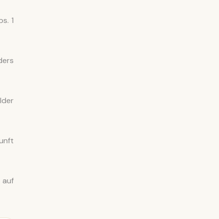
s. 1
ders
lder
unft
 auf