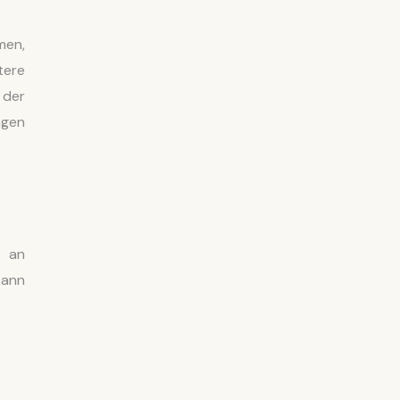
men,
tere
 der
ngen
l an
kann