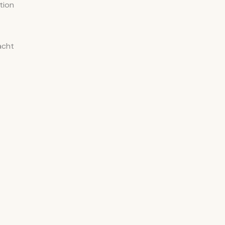
tion
acht