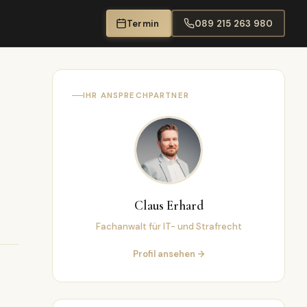
Termin
089 215 263 980
IHR ANSPRECHPARTNER
Claus Erhard
Fachanwalt für IT- und Strafrecht
Profil ansehen →