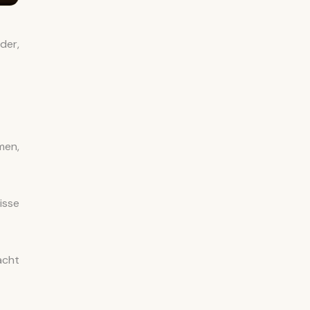
der,
men,
isse
acht