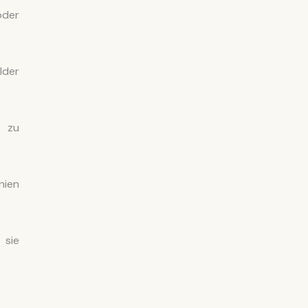
oder
lder
n zu
nien
 sie