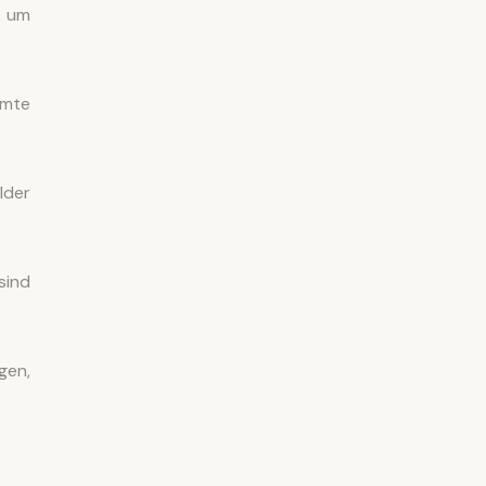
 um
mmte
lder
sind
gen,