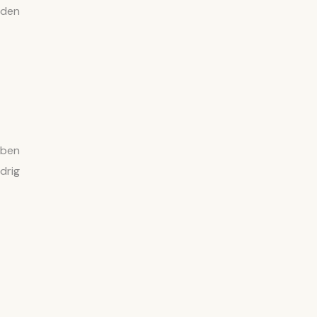
 den
eben
drig