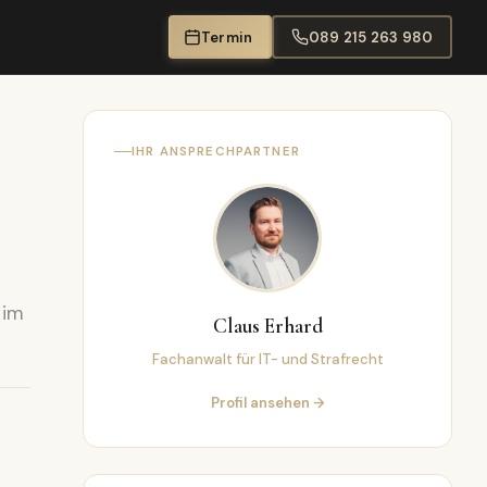
Termin
089 215 263 980
IHR ANSPRECHPARTNER
 im
Claus Erhard
Fachanwalt für IT- und Strafrecht
Profil ansehen →