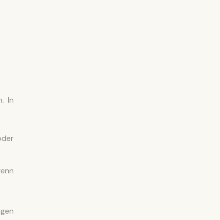
. In
oder
wenn
agen