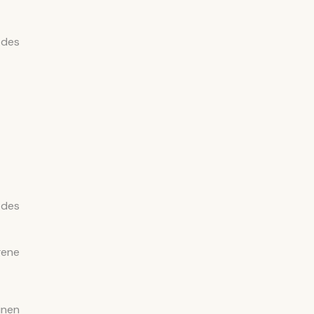
 des
 des
gene
inen