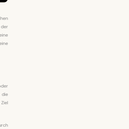
chen
 der
eine
eine
oder
 die
Ziel
urch