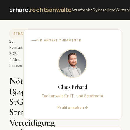
erhard
.
rechtsanwälte
Strafrecht
Cybercrime
Wirtsc
STRAFRECHT
IHR ANSPRECHPARTNER
25.
Februar
2025
4 Min.
Lesezeit
Nötigung
Claus Erhard
(§240
Fachanwalt für IT- und Strafrecht
StGB):
Profil ansehen →
Strafbarkeit,
Verteidigung