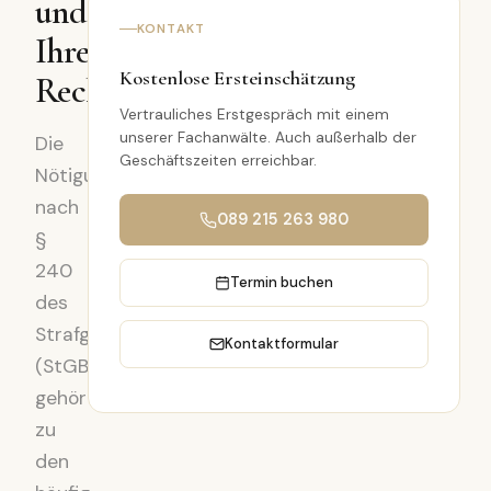
und
KONTAKT
Ihre
Kostenlose Ersteinschätzung
Rechte
Vertrauliches Erstgespräch mit einem
unserer Fachanwälte. Auch außerhalb der
Die
Geschäftszeiten erreichbar.
Nötigung
nach
089 215 263 980
§
240
Termin buchen
des
Strafgesetzbuches
Kontaktformular
(StGB)
gehört
zu
den