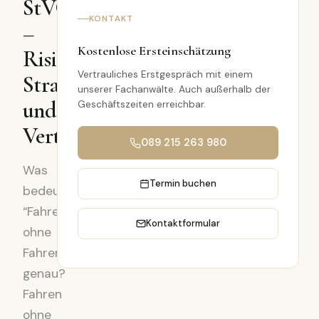
StVG)
KONTAKT
–
Kostenlose Ersteinschätzung
Risiken,
Vertrauliches Erstgespräch mit einem
Strafen
unserer Fachanwälte. Auch außerhalb der
und
Geschäftszeiten erreichbar.
Verteidigungsstrategien
089 215 263 980
Was
Termin buchen
bedeutet
“Fahren
Kontaktformular
ohne
Fahrerlaubnis”
genau?
Fahren
ohne