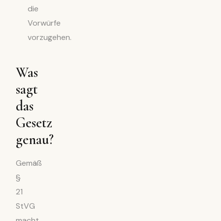
die
Vorwürfe
vorzugehen.
Was
sagt
das
Gesetz
genau?
Gemäß
§
21
StVG
macht