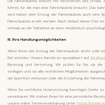
Die Fahrerlaubnis erlischt mit Rechtskraft des Urteils
führen, für die man eine Fahrerlaubnis braucht. Das ka
wird neben dem Entzug der Fahrerlaubnis auch eine Spe
Fahrerlaubnis erteilt werden. Nach Ablauf dieser Frist is
oftmals an die Teilnahme an einer medizinisch-psychol
III. Ihre Handlungsmöglichkeiten
Wenn Ihnen der Entzug der Fahrerlaubnis droht oder ber
Rat einholen. Unsere Kanzlei ist spezialisiert auf
Strafrec
Beratung und Vertretung. Wir prüfen für Sie, ob die 
vorliegen und ob alle rechtlichen Möglichkeiten ausgesch
die Sperrfrist verkürzen oder die Entziehung der Fahrerla
Wenn Sie rechtliche Unterstützung benötigen (mehr z
vereinbaren. Wir stehen Ihnen für eine persönliche Bera
unsere online Terminvereinbarung unter:
https://termin.e