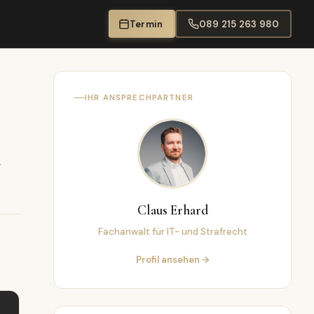
Termin
089 215 263 980
IHR ANSPRECHPARTNER
r
Claus Erhard
Fachanwalt für IT- und Strafrecht
Profil ansehen →