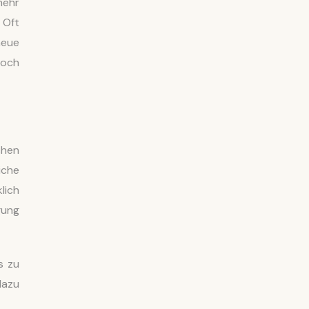
mehr
 Oft
neue
doch
chen
iche
lich
gung
s zu
dazu