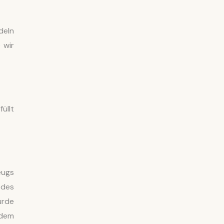
deln
 wir
üllt
eugs
 des
urde
 dem