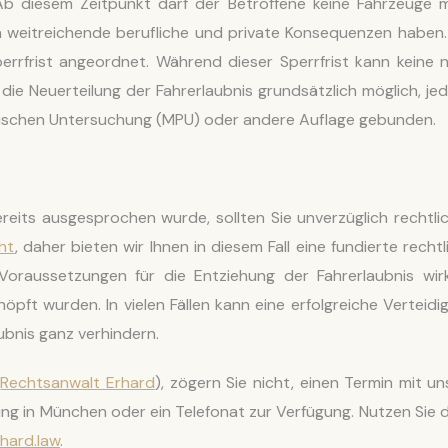
. Ab diesem Zeitpunkt darf der Betroffene keine Fahrzeuge 
nn weitreichende berufliche und private Konsequenzen haben.
rrfrist angeordnet. Während dieser Sperrfrist kann keine 
t die Neuerteilung der Fahrerlaubnis grundsätzlich möglich, je
ogischen Untersuchung (MPU) oder andere Auflage gebunden.
eits ausgesprochen wurde, sollten Sie unverzüglich rechtli
ht
, daher bieten wir Ihnen in diesem Fall eine fundierte rechtl
Voraussetzungen für die Entziehung der Fahrerlaubnis wirk
öpft wurden. In vielen Fällen kann eine erfolgreiche Verteidi
ubnis ganz verhindern.
u
Rechtsanwalt Erhard
), zögern Sie nicht, einen Termin mit un
tung in München oder ein Telefonat zur Verfügung. Nutzen Sie 
rhard.law
.