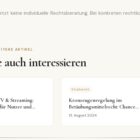
etzt keine individuelle Rechtsberatung. Bei konkreten rechtli
ITERE ARTIKEL
 auch interessieren
Strafrecht
PTV & Streaming:
Kronzeugenregelung im
 für Nutzer und
Betäubungsmittelrecht: Chancen
 106, 108, 108a UrhG)
und Risiken für Beschuldigte
13. August 2024