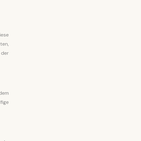
iese
ten,
 der
edem
fige