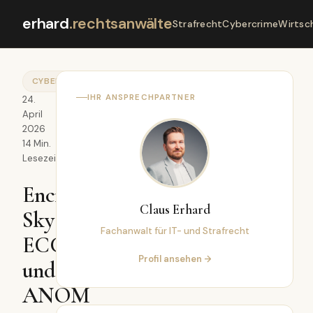
erhard
.
rechtsanwälte
Strafrecht
Cybercrime
Wirtsc
CYBERCRIME
IHR ANSPRECHPARTNER
24.
April
2026
14 Min.
Lesezeit
EncroChat,
Claus Erhard
Sky
Fachanwalt für IT- und Strafrecht
ECC
Profil ansehen →
und
ANOM