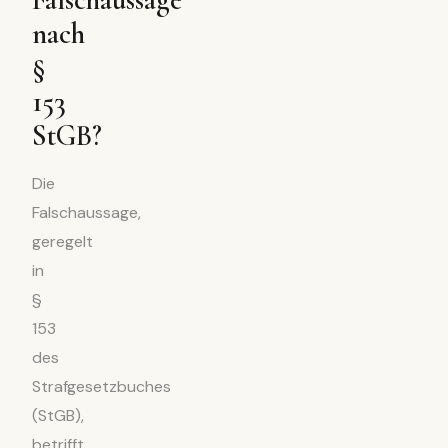
nach
§
153
StGB?
Die
Falschaussage,
geregelt
in
§
153
des
Strafgesetzbuches
(StGB),
betrifft