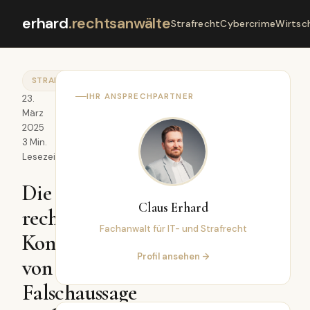
erhard
.
rechtsanwälte
Strafrecht
Cybercrime
Wirtsc
STRAFRECHT
IHR ANSPRECHPARTNER
23.
März
2025
3 Min.
Lesezeit
Die
Claus Erhard
rechtlichen
Fachanwalt für IT- und Strafrecht
Konsequenzen
Profil ansehen →
von
Falschaussage