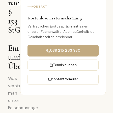
nach
KONTAKT
§
Kostenlose Ersteinschätzung
153
Vertrauliches Erstgespräch mit einem
StGB
unserer Fachanwälte. Auch außerhalb der
–
Geschäftszeiten erreichbar.
Ein
089 215 263 980
umfassender
Überblick
Termin buchen
Was
Kontaktformular
versteht
man
unter
Falschaussage